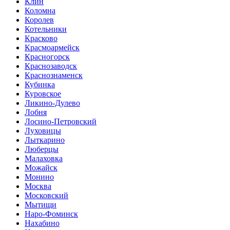
Клин
Коломна
Королев
Котельники
Красково
Красмоармейск
Красногорск
Краснозаводск
Краснознаменск
Кубинка
Куровское
Ликино-Дулево
Лобня
Лосино-Петровский
Луховицы
Лыткарино
Люберцы
Малаховка
Можайск
Монино
Москва
Московский
Мытищи
Наро-Фоминск
Нахабино