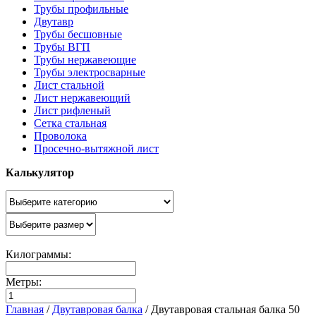
Трубы профильные
Двутавр
Трубы бесшовные
Трубы ВГП
Трубы нержавеющие
Трубы электросварные
Лист стальной
Лист нержавеющий
Лист рифленый
Сетка стальная
Проволока
Просечно-вытяжной лист
Калькулятор
Килограммы:
Метры:
Главная
/
Двутавровая балка
/
Двутавровая стальная балка 50