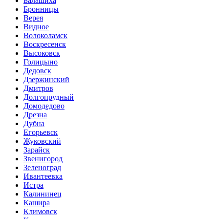
Балашиха
Бронницы
Верея
Видное
Волоколамск
Воскресенск
Высоковск
Голицыно
Дедовск
Дзержинский
Дмитров
Долгопрудный
Домодедово
Дрезна
Дубна
Егорьевск
Жуковский
Зарайск
Звенигород
Зеленоград
Ивантеевка
Истра
Калининец
Кашира
Климовск