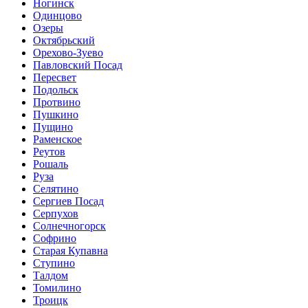
Ногинск
Одинцово
Озеры
Октябрьский
Орехово-Зуево
Павловский Посад
Пересвет
Подольск
Протвино
Пушкино
Пущино
Раменское
Реутов
Рошаль
Руза
Селятино
Сергиев Посад
Серпухов
Солнечногорск
Софрино
Старая Купавна
Ступино
Талдом
Томилино
Троицк