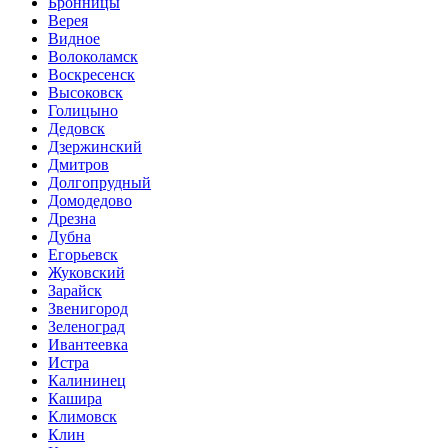
Бронницы
Верея
Видное
Волоколамск
Воскресенск
Высоковск
Голицыно
Дедовск
Дзержинский
Дмитров
Долгопрудный
Домодедово
Дрезна
Дубна
Егорьевск
Жуковский
Зарайск
Звенигород
Зеленоград
Ивантеевка
Истра
Калининец
Кашира
Климовск
Клин