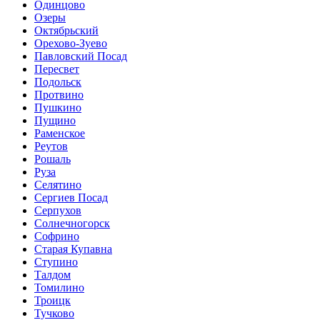
Одинцово
Озеры
Октябрьский
Орехово-Зуево
Павловский Посад
Пересвет
Подольск
Протвино
Пушкино
Пущино
Раменское
Реутов
Рошаль
Руза
Селятино
Сергиев Посад
Серпухов
Солнечногорск
Софрино
Старая Купавна
Ступино
Талдом
Томилино
Троицк
Тучково