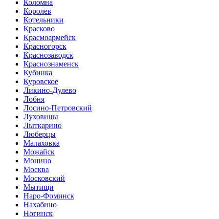
Коломна
Королев
Котельники
Красково
Красмоармейск
Красногорск
Краснозаводск
Краснознаменск
Кубинка
Куровское
Ликино-Дулево
Лобня
Лосино-Петровский
Луховицы
Лыткарино
Люберцы
Малаховка
Можайск
Монино
Москва
Московский
Мытищи
Наро-Фоминск
Нахабино
Ногинск