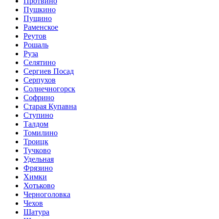
Протвино
Пушкино
Пущино
Раменское
Реутов
Рошаль
Руза
Селятино
Сергиев Посад
Серпухов
Солнечногорск
Софрино
Старая Купавна
Ступино
Талдом
Томилино
Троицк
Тучково
Удельная
Фрязино
Химки
Хотьково
Черноголовка
Чехов
Шатура