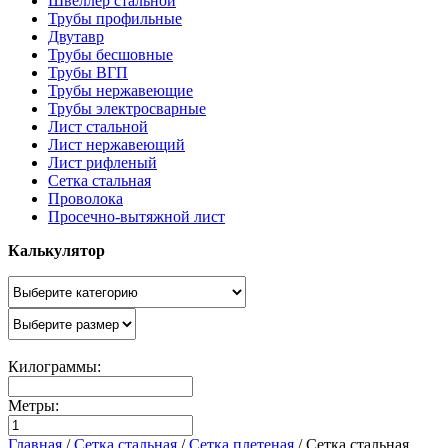
Швеллер стальной
Трубы профильные
Двутавр
Трубы бесшовные
Трубы ВГП
Трубы нержавеющие
Трубы электросварные
Лист стальной
Лист нержавеющий
Лист рифленый
Сетка стальная
Проволока
Просечно-вытяжной лист
Калькулятор
Килограммы:
Метры:
Главная
/
Сетка стальная
/
Сетка плетеная
/
Сетка стальная