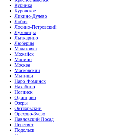
Кубинка
Куровское
Ликино-Дулево
Лобня
Лосино-Петровский
Луховицы
Лыткарино
Люберцы
Малаховка
Можайск
Монино
Москва
Московский
Мытищи
Наро-Фоминск
Нахабино
Ногинск
Одинцово
Озеры
Октябрьский
Орехово-Зуево
Павловский Посад
Пересвет
Подольск