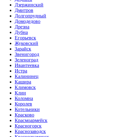
Дзержинский
Дмитров
Долгопрудный
Домодедово
Дрезна
Дубна
Егорьевск
Жуковский
Зарайск
Звенигород
Зеленоград
Ивантеевка
Истра
Калининец
Кашира
Климовск
Клин
Коломна
Королев
Котельники
Красково
Красмоармейск
Красногорск
Краснозаводск
Краснознаменск