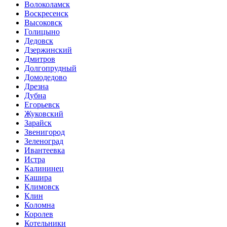
Волоколамск
Воскресенск
Высоковск
Голицыно
Дедовск
Дзержинский
Дмитров
Долгопрудный
Домодедово
Дрезна
Дубна
Егорьевск
Жуковский
Зарайск
Звенигород
Зеленоград
Ивантеевка
Истра
Калининец
Кашира
Климовск
Клин
Коломна
Королев
Котельники