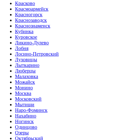
Красково
Красмоармейск
Красногорск
Краснозаводск
Краснознаменск
Кубинка
Куровское
Ликино-Дулево
Лобня
Лосино-Петровский
Луховицы
Лыткарино
Люберцы
Малаховка
Можайск
Монино
Москва
Московский
Мытищи
Наро-Фоминск
Нахабино
Ногинск
Одинцово
Озеры
Октябрьский