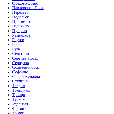
Орехово-Зуево
Павловский Посад
Пересвет
Подольск
Протвино
Пушкино
Пущино
Раменское
Реутов
Рошаль
Руза
Селятино
Сергиев Посад
Серпухов
Солнечногорск
Софрино
Старая Купавна
Ступино
Талдом
Томилино
Троицк
Тучково
Удельная
Фрязино
Химки