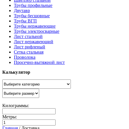
Швеллер стальной
Трубы профильные
Двутавр
Трубы бесшовные
Трубы ВГП
Трубы нержавеющие
Трубы электросварные
Лист стальной
Лист нержавеющий
Лист рифленый
Сетка стальная
Проволока
Просечно-вытяжной лист
Калькулятор
Килограммы:
Метры:
Главная
/
Доставка