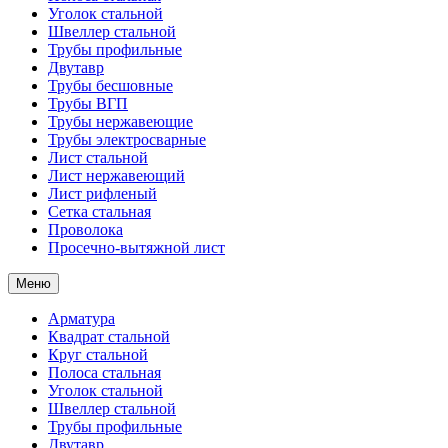
Уголок стальной
Швеллер стальной
Трубы профильные
Двутавр
Трубы бесшовные
Трубы ВГП
Трубы нержавеющие
Трубы электросварные
Лист стальной
Лист нержавеющий
Лист рифленый
Сетка стальная
Проволока
Просечно-вытяжной лист
Меню
Арматура
Квадрат стальной
Круг стальной
Полоса стальная
Уголок стальной
Швеллер стальной
Трубы профильные
Двутавр