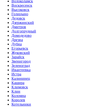
Волоколамск
Воскресенск
Высоковск
Голицыно
Дедовск
Дзержинский
Дмитров
Долгопрудный
Домодедово
Дрезна
Дубна
Егорьевск
Жуковский
Зарайск
Звенигород
Зеленоград
Ивантеевка
Истра
Калининец
Кашира
Климовск
Клин
Коломна
Королев
Котельники