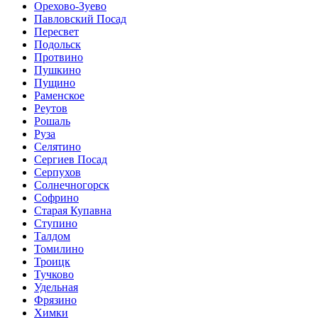
Орехово-Зуево
Павловский Посад
Пересвет
Подольск
Протвино
Пушкино
Пущино
Раменское
Реутов
Рошаль
Руза
Селятино
Сергиев Посад
Серпухов
Солнечногорск
Софрино
Старая Купавна
Ступино
Талдом
Томилино
Троицк
Тучково
Удельная
Фрязино
Химки