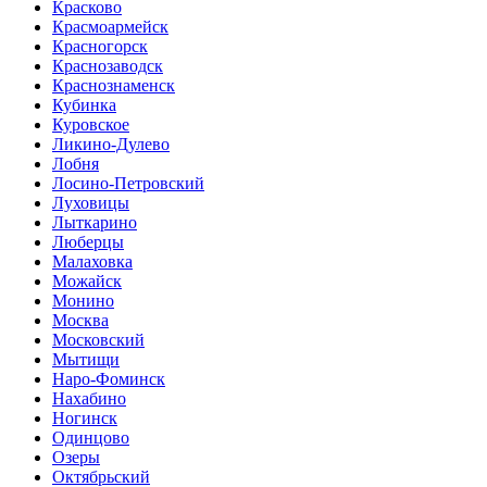
Красково
Красмоармейск
Красногорск
Краснозаводск
Краснознаменск
Кубинка
Куровское
Ликино-Дулево
Лобня
Лосино-Петровский
Луховицы
Лыткарино
Люберцы
Малаховка
Можайск
Монино
Москва
Московский
Мытищи
Наро-Фоминск
Нахабино
Ногинск
Одинцово
Озеры
Октябрьский