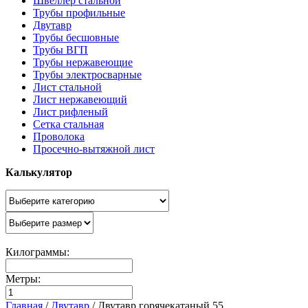
Швеллер стальной
Трубы профильные
Двутавр
Трубы бесшовные
Трубы ВГП
Трубы нержавеющие
Трубы электросварные
Лист стальной
Лист нержавеющий
Лист рифленый
Сетка стальная
Проволока
Просечно-вытяжной лист
Калькулятор
Килограммы:
Метры:
Главная
/
Двутавр
/
Двутавр горячекатаный 55