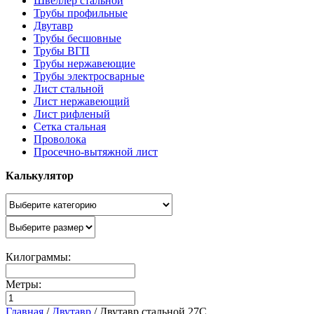
Швеллер стальной
Трубы профильные
Двутавр
Трубы бесшовные
Трубы ВГП
Трубы нержавеющие
Трубы электросварные
Лист стальной
Лист нержавеющий
Лист рифленый
Сетка стальная
Проволока
Просечно-вытяжной лист
Калькулятор
Килограммы:
Метры:
Главная
/
Двутавр
/
Двутавр стальной 27С