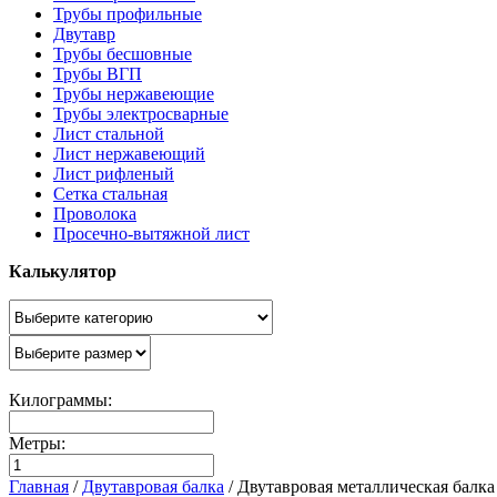
Трубы профильные
Двутавр
Трубы бесшовные
Трубы ВГП
Трубы нержавеющие
Трубы электросварные
Лист стальной
Лист нержавеющий
Лист рифленый
Сетка стальная
Проволока
Просечно-вытяжной лист
Калькулятор
Килограммы:
Метры:
Главная
/
Двутавровая балка
/
Двутавровая металлическая балк