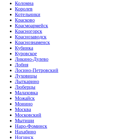
Коломна
Королев
Котельники
Красково
Красмоармейск
Красногорск
Краснозаводск
Краснознаменск
Кубинка
Куровское
Ликино-Дулево
Лобня
Лосино-Петровский
Луховицы
Лыткарино
Люберцы
Малаховка
Можайск
Монино
Москва
Московский
Мытищи
Наро-Фоминск
Нахабино
Ногинск