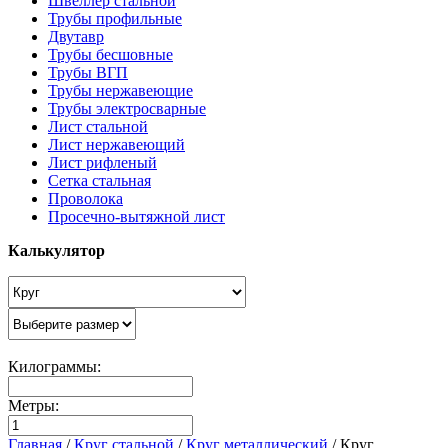
Швеллер стальной
Трубы профильные
Двутавр
Трубы бесшовные
Трубы ВГП
Трубы нержавеющие
Трубы электросварные
Лист стальной
Лист нержавеющий
Лист рифленый
Сетка стальная
Проволока
Просечно-вытяжной лист
Калькулятор
Килограммы:
Метры:
Главная
/
Круг стальной
/
Круг металлический
/
Круг