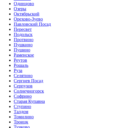
Одинцово
Озеры
Октябрьский
Орехово-Зуево
Павловский Посад
Пересвет
Подольск
Протвино
Пушкино
Пущино
Раменское
Реутов
Рошаль
Руза
Селятино
Сергиев Посад
Серпухов
Солнечногорск
Софрино
Старая Купавна
Ступино
Талдом
Томилино
Троицк
Тучково