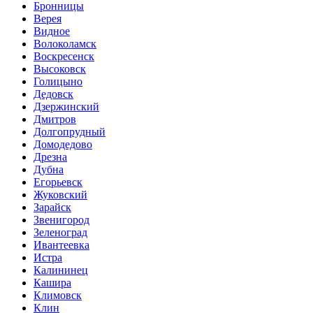
Бронницы
Верея
Видное
Волоколамск
Воскресенск
Высоковск
Голицыно
Дедовск
Дзержинский
Дмитров
Долгопрудный
Домодедово
Дрезна
Дубна
Егорьевск
Жуковский
Зарайск
Звенигород
Зеленоград
Ивантеевка
Истра
Калининец
Кашира
Климовск
Клин